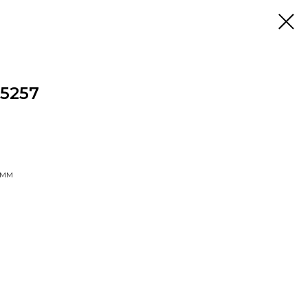
5257
0мм