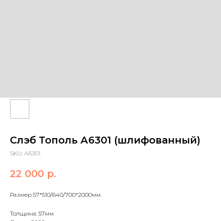
Слэб Тополь А6301 (шлифованный)
SKU:
А6301
22 000
р.
Размер 57*510/640/700*2000мм.
Толщина: 57мм