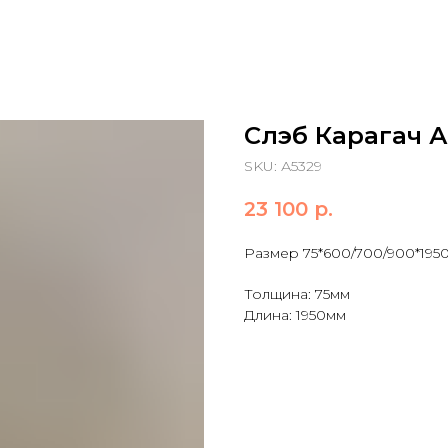
Слэб Карагач А
SKU:
А5329
23 100
р.
Размер 75*600/700/900*195
Толщина: 75мм
Длина: 1950мм