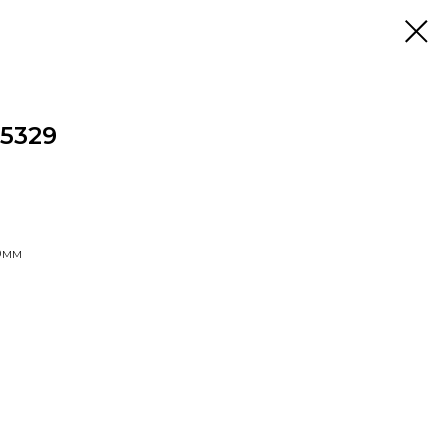
5329
0мм